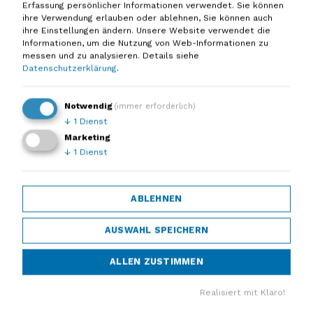
Erfassung persönlicher Informationen verwendet. Sie können
ihre Verwendung erlauben oder ablehnen, Sie können auch
ihre Einstellungen ändern. Unsere Website verwendet die
Informationen, um die Nutzung von Web-Informationen zu
messen und zu analysieren.
Details siehe
Datenschutzerklärung
.
Die am schnellsten wachsende
Stadt im Süden Österreichs
Notwendig
(immer erforderlich)
↓
1
Dienst
erarbeitet mit uns zukunftsfittes
Marketing
Konzept
↓
1
Dienst
Bei der am 20. Juni 2017 stattgefundenen 2.
Bürgerversammlung des Projekts wurde das
ABLEHNEN
erarbeitete Mobilitätskonzept durch unseren
Partner Dr. Kurt Fallast (PLANUM) vorgestellt.
AUSWAHL SPEICHERN
Die attraktiven Möglichkeiten einer modernen
ALLEN ZUSTIMMEN
Verkehrszukunft, die in Richtung Ausbau
öffentlicher E-Fahrzeuge, Fahrräder und der
Realisiert mit Klaro!
Stadtbahn gehen, stießen auf großes Interesse