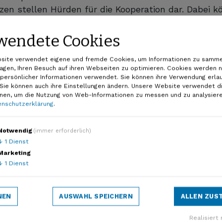
zen stellen Hürden für die Kooperation dar. Dabei k
gemeinsames, kooperatives und agiles Verkehrsman
rzeugen. Denn solch „grenzenloses“ Verkehrsmanag
wendete Cookies
zu optimieren und dessen Auswirkungen zu minimier
site verwendet eigene und fremde Cookies, um Informationen zu samme
chkeiten für die nachhaltige Mobilität, da intelli
agen, Ihren Besuch auf ihren Webseiten zu optimieren. Cookies werden n
 Verlagerung des Verkehrs vielfältig unterstützt u
 persönlicher Informationen verwendet. Sie können ihre Verwendung erla
ehr verbessert.
 Sie können auch ihre Einstellungen ändern. Unsere Website verwendet d
onen, um die Nutzung von Web-Informationen zu messen und zu analysiere
nschutzerklärung
.
r ist Thema der Veranstaltung «Transformative pow
 der Zukunft der Mobilität», organisiert von Eraneo
Notwendig
(immer erforderlich)
h am 5. Juni 2024.
↓
1
Dienst
 ITS-CH ist den aktuellen Herausforderungen in de
Marketing
↓
1
Dienst
Technologien im Verkehrsmanagement gewidmet. Da
sansätze zur Verbesserung der Sicherheit und Effiz
NEN
AUSWAHL SPEICHERN
ALLEN ZUS
 teilnehmen? Alle Informationen zu der Abendverans
 direkt auf der
Veranstaltungsseite
.
Realisiert 