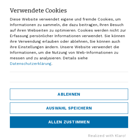
the latest innovations for the mobility of
Verwendete Cookies
tomorrow.
Diese Website verwendet eigene und fremde Cookies, um
PRISMA solutions will be there – will you?
Informationen zu sammeln, die dazu beitragen, Ihren Besuch
auf ihren Webseiten zu optimieren. Cookies werden nicht zur
Erfassung persönlicher Informationen verwendet. Sie können
March 10–13, 2026 | RAI Amsterdam | PRISMA
ihre Verwendung erlauben oder ablehnen, Sie können auch
solutions Booth: 03.101
ihre Einstellungen ändern. Unsere Website verwendet die
Informationen, um die Nutzung von Web-Informationen zu
Take advantage of this opportunity to connect
messen und zu analysieren.
Details siehe
Datenschutzerklärung
.
directly with our team:
Learn more about successful TRAFF-X
implementations throughout the DACH
region and internationally
ABLEHNEN
Discuss your current challenges with our
AUSWAHL SPEICHERN
experts
Discover how TRAFF-X can take your
ALLEN ZUSTIMMEN
traffic management to the next level
Realized with Klaro!